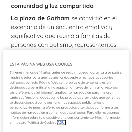
comunidad y luz compartida
La plaza de Gotham
se convirtió en el
escenario de un encuentro emotivo y
significativo que reunió a familias de
personas con autismo, representantes
de
Plena Inclusión Madrid
, autoridades
institucionales de la Comunidad de
ESTA PÁGINA WEB USA COOKIES
Madrid y el equipo directivo de Parque
Si tienes menos de 14 años, antes de seguir navegando, avisa a tu padre,
madre o tutor para que las gestione, acepte o rechace. Las cookies
Warner Madrid.
utilizadas por esta Página Web son propias y de terceros y están
destinadas a permitirte la navegación a través de la misma, recordar
Desde primera hora de la mañana, las
tus preferencias (ej. idioma), analizar tu navegación para mejorar
tanto sus funcionalidades como los productos y servicios que ponemos
familias que llegaban al parque fueron
tu disposición, así como gestionar los espacios publicitarios y
personalizarte nuestra oferta de productos y servicios conforme a tus
recibidas con pases de acceso especial,
hábitos de navegación y contenidos visualizados. Para ello recabamos
pulseras y un pequeño pero simbólico
información sobre tu dispositivo y tu comportamiento. Más información
en nuestra Política de Cookies
AQUÍ
objeto: un pompero de burbujas. A lo