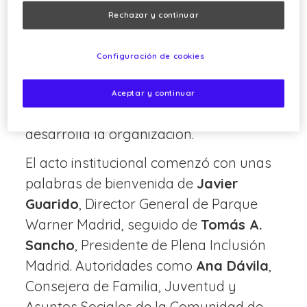
largo de la mañana, distintos puntos
Rechazar y continuar
informativos gestionados por Plena
Inclusión Madrid ofrecieron a los
Configuración de cookies
visitantes información sobre el
Trastorno del Espectro Autista (TEA)
Aceptar y continuar
y sobre la importante labor que
desarrolla la organización.
El acto institucional comenzó con unas
palabras de bienvenida de
Javier
Guarido
, Director General de Parque
Warner Madrid, seguido de
Tomás A.
Sancho
, Presidente de Plena Inclusión
Madrid. Autoridades como
Ana Dávila
,
Consejera de Familia, Juventud y
Asuntos Sociales de la Comunidad de