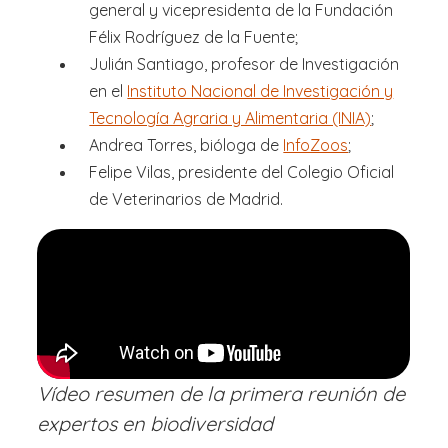
general y vicepresidenta de la Fundación
Félix Rodríguez de la Fuente;
Julián Santiago, profesor de Investigación
en el
Instituto Nacional de Investigación y
Tecnología Agraria y Alimentaria (INIA)
;
Andrea Torres, bióloga de
InfoZoos
;
Felipe Vilas, presidente del Colegio Oficial
de Veterinarios de Madrid.
Vídeo resumen de la primera reunión de
expertos en biodiversidad