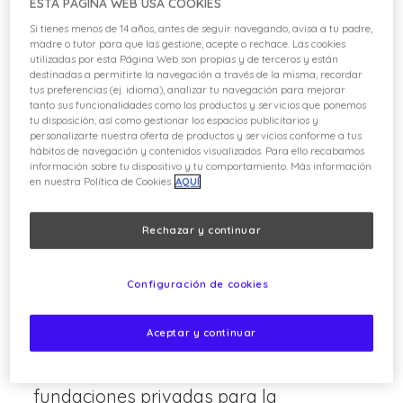
ESTA PÁGINA WEB USA COOKIES
poblaciones, quizás apoyados por
Si tienes menos de 14 años, antes de seguir navegando, avisa a tu padre,
técnicas de reproducción asistida, que
madre o tutor para que las gestione, acepte o rechace. Las cookies
luego puedan ser objeto de liberaciones
utilizadas por esta Página Web son propias y de terceros y están
destinadas a permitirte la navegación a través de la misma, recordar
controladas, en colaboración con las
tus preferencias (ej. idioma), analizar tu navegación para mejorar
tanto sus funcionalidades como los productos y servicios que ponemos
comunidades autónomas y las
tu disposición, así como gestionar los espacios publicitarios y
personalizarte nuestra oferta de productos y servicios conforme a tus
administraciones”.
hábitos de navegación y contenidos visualizados. Para ello recabamos
información sobre tu dispositivo y tu comportamiento. Más información
en nuestra Política de Cookies
AQUÍ
LOS ZOOS COMO CENTROS DE
INVESTIGACIÓN Y DESARROLLO
Rechazar y continuar
Se trata de una faceta menos conocida
de los parques zoológicos: su
Configuración de cookies
participación activa en el I+D+i a través
Aceptar y continuar
de diferentes programas tanto
estatales como europeos o de
fundaciones privadas para la